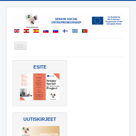
Vaihda
navigointi
HANKE
ESITE
TULOKSET
HANKEKUMPPANIT
YHTEYSTIEDOT
UUTISKIRJEET