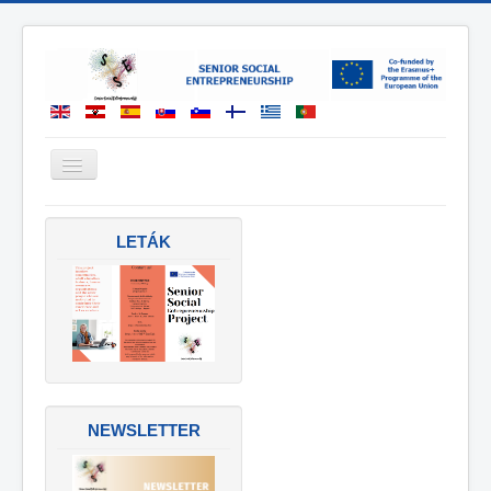
Prepnúť
navigáciu
DOMOV
LETÁK
VÝSTUPY
PARTNERSVÁ
KONTAKT
NEWSLETTER